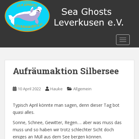
S
k
i
p
t
o
TOGGLE
m
a
i
n
Aufräumaktion Silbersee
c
o
n
10 April 2022
Hauke
Allgemein
t
e
Typisch April könnte man sagen, denn dieser Tag bot
n
quasi alles.
t
Sonne, Schnee, Gewitter, Regen…. aber was muss das
muss und so haben wir trotz schlechter Sicht doch
einiges an Müll aus dem See bergen können.