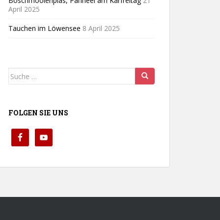
Boschmoolenplas, Panheel am Karfreitag
21
April 2025
Tauchen im Löwensee
8 April 2025
Suche
nach:
FOLGEN SIE UNS