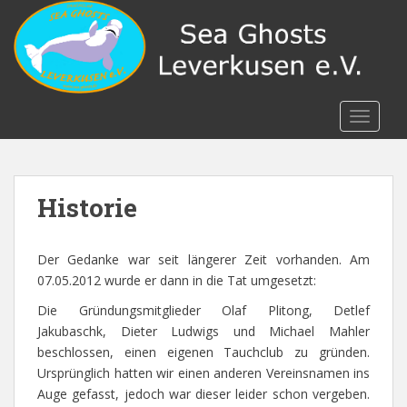
S
k
i
p
t
o
TOGGLE
m
a
i
n
Historie
c
o
Der Gedanke war seit längerer Zeit vorhanden. Am
n
07.05.2012 wurde er dann in die Tat umgesetzt:
t
e
Die Gründungsmitglieder Olaf Plitong, Detlef
n
Jakubaschk, Dieter Ludwigs und Michael Mahler
t
beschlossen, einen eigenen Tauchclub zu gründen.
Ursprünglich hatten wir einen anderen Vereinsnamen ins
Auge gefasst, jedoch war dieser leider schon vergeben.