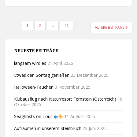
SEITENNUMMERIERUNG
1
2
…
51
ÄLTERE BEITRÄGE
DER
BEITRÄGE
NEUESTE BEITRÄGE
langsam wird es
21 April 2026
Etwas den Sontag genießen
23 Dezember 2025
Halloween-Tauchen
3 November 2025
Klubausflug nach Naturresort Fernstein (Österreich)
10
Oktober 2025
Seaghosts on Tour
11 August 2025
Aufräumen in unserem Steinbruch
23 Juni 2025