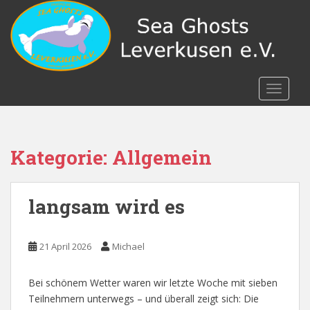
S
k
i
p
t
o
TOGGLE
m
a
i
n
Kategorie:
Allgemein
c
o
n
langsam wird es
t
e
n
21 April 2026
Michael
t
Bei schönem Wetter waren wir letzte Woche mit sieben
Teilnehmern unterwegs – und überall zeigt sich: Die