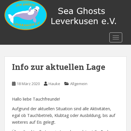
S
k
i
p
t
o
TOGGLE
m
a
i
n
Info zur aktuellen Lage
c
o
n
18 März 2020
Hauke
Allgemein
t
e
Hallo liebe Tauchfreunde!
n
Aufgrund der aktuellen Situation sind alle Aktivitäten,
t
egal ob Tauchbetrieb, Klubtag oder Ausbildung, bis auf
weiteres auf Eis gelegt.