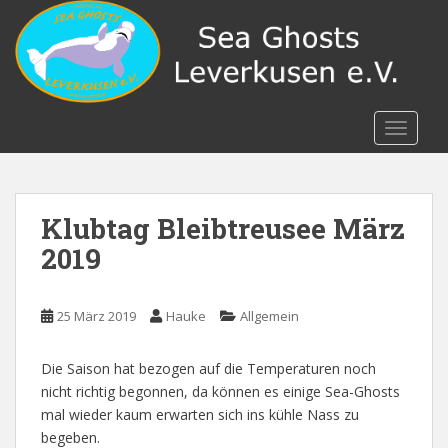
S
k
i
p
t
o
TOGGLE
m
a
i
n
Klubtag Bleibtreusee März
c
2019
o
n
t
25 März 2019
Hauke
Allgemein
e
n
Die Saison hat bezogen auf die Temperaturen noch
t
nicht richtig begonnen, da können es einige Sea-Ghosts
mal wieder kaum erwarten sich ins kühle Nass zu
begeben.