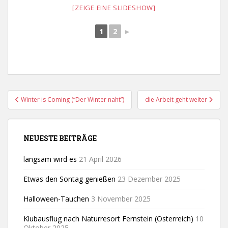
[ZEIGE EINE SLIDESHOW]
1
2
►
Beitragsnavigation
Winter is Coming (“Der Winter naht”)
die Arbeit geht weiter
NEUESTE BEITRÄGE
langsam wird es
21 April 2026
Etwas den Sontag genießen
23 Dezember 2025
Halloween-Tauchen
3 November 2025
Klubausflug nach Naturresort Fernstein (Österreich)
10
Oktober 2025