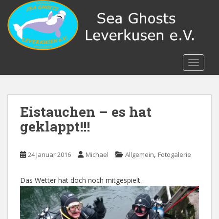
S
k
i
p
t
o
TOGGLE
m
a
i
n
Eistauchen – es hat
c
geklappt!!!
o
n
t
,
24 Januar 2016
Michael
Allgemein
Fotogalerie
e
n
Das Wetter hat doch noch mitgespielt.
t