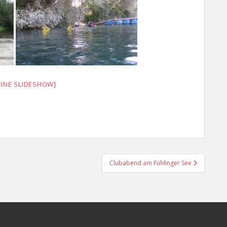
EINE SLIDESHOW]
Clubabend am Fühlinger See