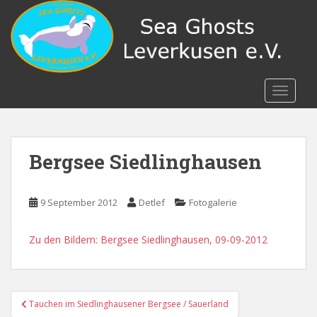
S
k
i
p
t
o
TOGGLE
m
a
i
n
Bergsee Siedlinghausen
c
o
n
9 September 2012
Detlef
Fotogalerie
t
e
Zu den Bildern: Bergsee Siedlinghausen, 09-09-2012
n
t
Beitragsnavigation
Tauchen im Siedlinghausener Bergsee / Sauerland