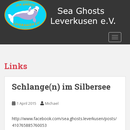
S
k
i
p
t
o
TOGGLE
m
a
i
n
Links
c
o
n
Schlange(n) im Silbersee
t
e
n
1 April 2015
Michael
t
http://www.facebook.com/sea.ghosts.leverkusen/posts/
410765885760053